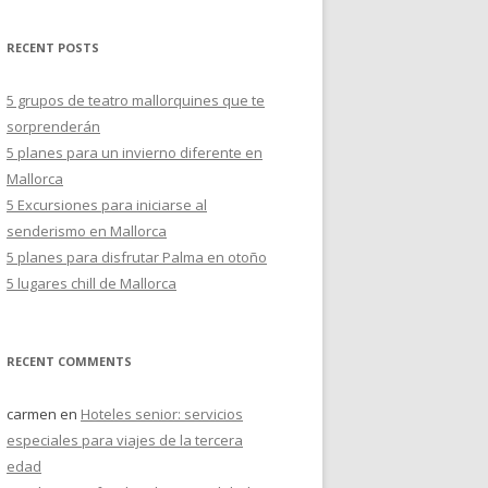
s
c
RECENT POSTS
a
r
5 grupos de teatro mallorquines que te
:
sorprenderán
5 planes para un invierno diferente en
Mallorca
5 Excursiones para iniciarse al
senderismo en Mallorca
5 planes para disfrutar Palma en otoño
5 lugares chill de Mallorca
RECENT COMMENTS
carmen
en
Hoteles senior: servicios
especiales para viajes de la tercera
edad