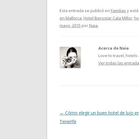
Esta entrada se publicó en
Familias
y está
en Mallorca
,
Hotel Iberostar Cala Millor
,
ho
mayo, 2015
por
Naia
.
Acerca de Naia
Love to travel, hotels
Ver todas las entrad
Navegación
←
Cómo elegir un buen hotel de lujo e
de
Tenerife
entradas