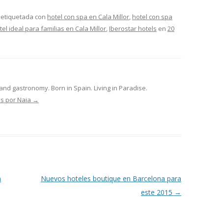
 etiquetada con
hotel con spa en Cala Millor
,
hotel con spa
tel ideal para familias en Cala Millor
,
Iberostar hotels
en
20
 and gastronomy. Born in Spain. Living in Paradise.
as por Naia
→
n
Nuevos hoteles boutique en Barcelona para
este 2015
→