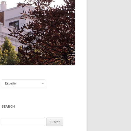
Español
SEARCH
B
u