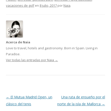
vacaciones de golf
en
8 julio, 2017
por
Naia
.
Acerca de Naia
Love to travel, hotels and gastronomy. Born in Spain. Living in
Paradise.
Ver todas las entradas por Naia
→
Navegación
←
El Mutua Madrid Open, un
Una ruta de ensueño por el
de
clásico del tenis
norte de la isla de Mallorca
→
entradas