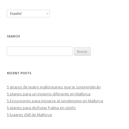
Español
SEARCH
B
u
s
c
RECENT POSTS
a
r
5 grupos de teatro mallorquines que te sorprenderán
:
5 planes para un invierno diferente en Mallorca
5 Excursiones para iniciarse al senderismo en Mallorca
5 planes para disfrutar Palma en otoño
5 lugares chill de Mallorca