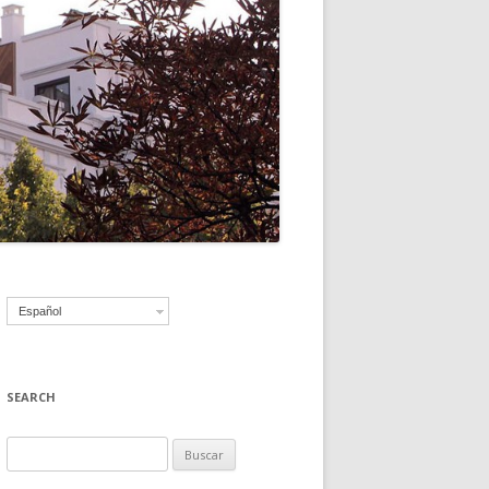
Español
SEARCH
B
u