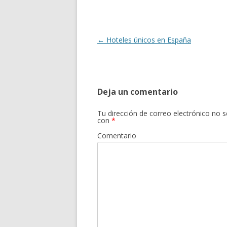
Navegación
←
Hoteles únicos en España
de
entradas
Deja un comentario
Tu dirección de correo electrónico no s
con
*
Comentario