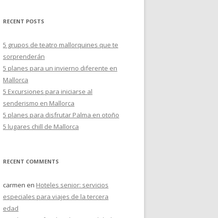
s
c
RECENT POSTS
a
r
5 grupos de teatro mallorquines que te
:
sorprenderán
5 planes para un invierno diferente en
Mallorca
5 Excursiones para iniciarse al
senderismo en Mallorca
5 planes para disfrutar Palma en otoño
5 lugares chill de Mallorca
RECENT COMMENTS
carmen
en
Hoteles senior: servicios
especiales para viajes de la tercera
edad