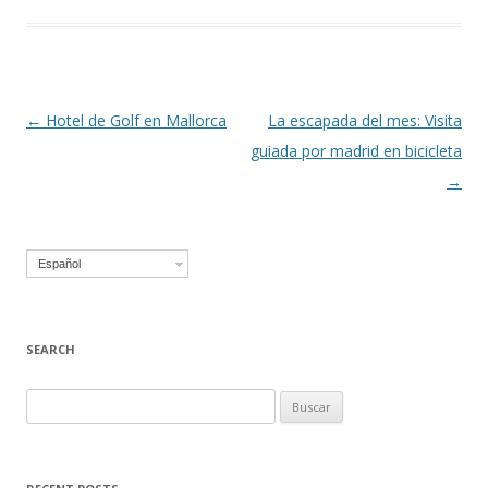
Navegación
←
Hotel de Golf en Mallorca
La escapada del mes: Visita
de
guiada por madrid en bicicleta
entradas
→
Español
SEARCH
B
u
s
c