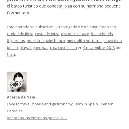
el barco turístico que conecta Ibiza con su hermana pequeña,
Formentera.
Esta entrada se publicó en Sin categoría y está etiquetada con
ciudad de ibiza
,
costa de ibiza
,
discoteca space
,
fiesta hotels
,
figueretas
,
hotel club palm beach
,
mercadillo nocturno
,
playa d'en
bossa
,
playa figueretas
,
ruta costa ibiza
en
9 noviembre, 2013
por
Naia
.
Acerca de Naia
Love to travel, hotels and gastronomy. Born in Spain. Living in
Paradise.
Ver todas las entradas por Naia
→