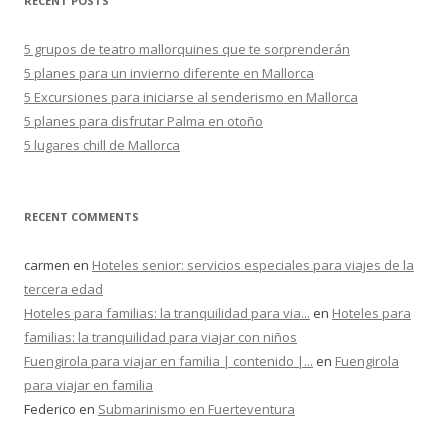
RECENT POSTS
a
r
5 grupos de teatro mallorquines que te sorprenderán
:
5 planes para un invierno diferente en Mallorca
5 Excursiones para iniciarse al senderismo en Mallorca
5 planes para disfrutar Palma en otoño
5 lugares chill de Mallorca
RECENT COMMENTS
carmen
en
Hoteles senior: servicios especiales para viajes de la
tercera edad
Hoteles para familias: la tranquilidad para via...
en
Hoteles para
familias: la tranquilidad para viajar con niños
Fuengirola para viajar en familia | contenido |...
en
Fuengirola
para viajar en familia
Federico
en
Submarinismo en Fuerteventura