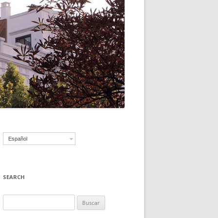
Español
SEARCH
B
u