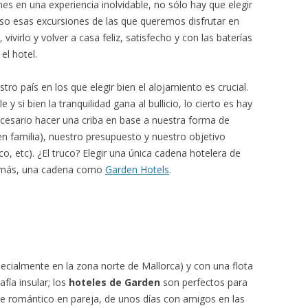
nes en una experiencia inolvidable, no sólo hay que elegir
cluso esas excursiones de las que queremos disfrutar en
 vivirlo y volver a casa feliz, satisfecho y con las baterías
el hotel.
ro país en los que elegir bien el alojamiento es crucial.
e y si bien la tranquilidad gana al bullicio, lo cierto es hay
cesario hacer una criba en base a nuestra forma de
en familia), nuestro presupuesto y nuestro objetivo
ico, etc). ¿El truco? Elegir una única cadena hotelera de
y más, una cadena como
Garden Hotels
.
specialmente en la zona norte de Mallorca) y con una flota
fía insular; los
hoteles de Garden
son perfectos para
aje romántico en pareja, de unos días con amigos en las