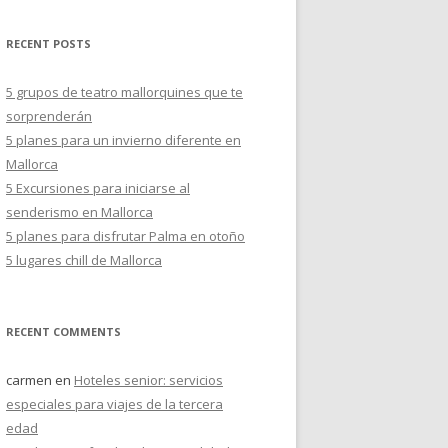
s
c
RECENT POSTS
a
r
5 grupos de teatro mallorquines que te
:
sorprenderán
5 planes para un invierno diferente en
Mallorca
5 Excursiones para iniciarse al
senderismo en Mallorca
5 planes para disfrutar Palma en otoño
5 lugares chill de Mallorca
RECENT COMMENTS
carmen
en
Hoteles senior: servicios
especiales para viajes de la tercera
edad