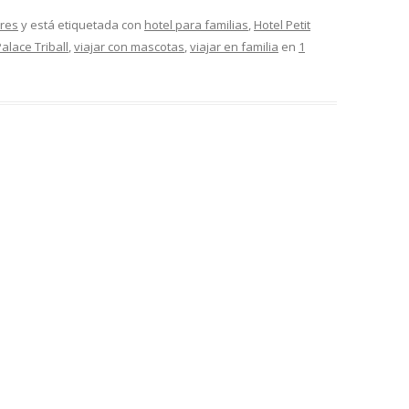
ares
y está etiquetada con
hotel para familias
,
Hotel Petit
Palace Triball
,
viajar con mascotas
,
viajar en familia
en
1