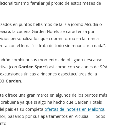
icional turismo familiar (el propio de estos meses de
izados en puntos bellísimos de la isla (como Alcúdia o
recio
,
la cadena Garden Hotels se caracteriza por
vicios personalizados que cobran forma en la marca
nta con el lema “disfruta de todo sin renunciar a nada”.
 podrán combinar sus momentos de obligado descanso
rtiva (con
Garden Sport
) así como con sesiones de SPA
 excursiones únicas a rincones espectaculares de la
CO Garden
.
e te ofrece una gran marca en algunos de los puntos más
horabuena ya que si algo ha hecho que Garden Hotels
 del país es su completa
ofertas de hoteles en Mallorca
.
llor, pasando por sus apartamentos en Alcúdia… Todos
nto.