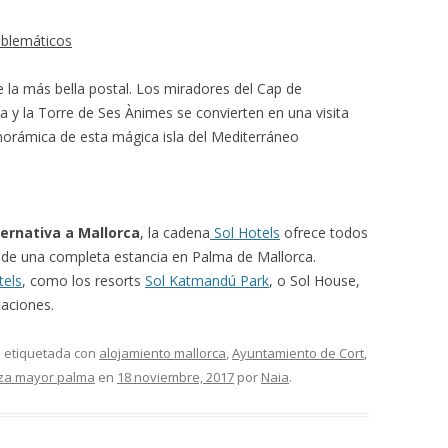
mblemáticos
 la más bella postal. Los miradores del Cap de
y la Torre de Ses Ànimes se convierten en una visita
norámica de esta mágica isla del Mediterráneo
ternativa a Mallorca
, la cadena
Sol Hotels
ofrece todos
tar de una completa estancia en Palma de Mallorca.
tels
, como los resorts
Sol Katmandú Park
, o Sol House,
caciones.
á etiquetada con
alojamiento mallorca
,
Ayuntamiento de Cort
,
za mayor palma
en
18 noviembre, 2017
por
Naia
.