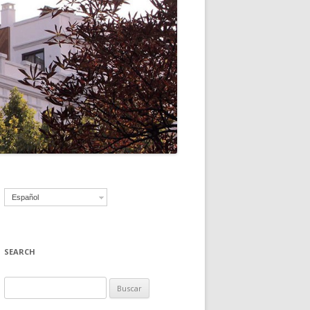
Español
SEARCH
B
u