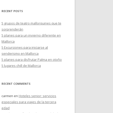
s
c
RECENT POSTS
a
r
5 grupos de teatro mallorquines que te
:
sorprenderán
5 planes para un invierno diferente en
Mallorca
5 Excursiones para iniciarse al
senderismo en Mallorca
5 planes para disfrutar Palma en otoño
5 lugares chill de Mallorca
RECENT COMMENTS
carmen
en
Hoteles senior: servicios
especiales para viajes de la tercera
edad