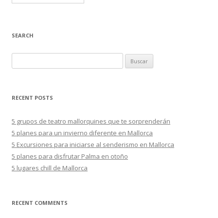
SEARCH
B
u
s
c
RECENT POSTS
a
r
5 grupos de teatro mallorquines que te sorprenderán
:
5 planes para un invierno diferente en Mallorca
5 Excursiones para iniciarse al senderismo en Mallorca
5 planes para disfrutar Palma en otoño
5 lugares chill de Mallorca
RECENT COMMENTS