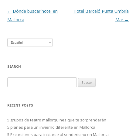
Navegación
←
Dónde buscar hotel en
Hotel Barceló Punta Umbría
de
Mallorca
Mar
→
entradas
Español
SEARCH
B
u
s
c
RECENT POSTS
a
r
5 grupos de teatro mallorquines que te sorprenderán
:
5 planes para un invierno diferente en Mallorca
5 Excursiones para iniciarse al senderismo en Mallorca