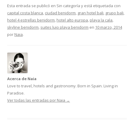
Esta entrada se publicó en Sin categoría y está etiquetada con
capital costa blanca
,
ciudad benidorm
,
gran hotel bali
,
grupo bali
,
hotel 4 estrellas benidorm
,
hotel alto europa
,
playa la cala
,
skyline benidorm
,
suites lujo playa benidorm
en
10 marzo, 2014
por
Naia
.
Acerca de Naia
Love to travel, hotels and gastronomy. Born in Spain. Living in
Paradise.
Ver todas las entradas por Naia
→