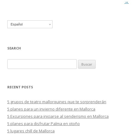
de
→
entradas
Español
SEARCH
B
u
s
c
RECENT POSTS
a
r
5 grupos de teatro mallorquines que te sorprenderán
:
5 planes para un invierno diferente en Mallorca
5 Excursiones para iniciarse al senderismo en Mallorca
5 planes para disfrutar Palma en otoño
5 lugares chill de Mallorca