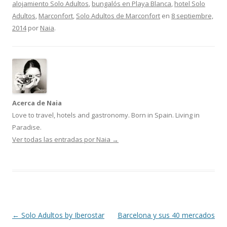
alojamiento Solo Adultos
,
bungalós en Playa Blanca
,
hotel Solo
Adultos
,
Marconfort
,
Solo Adultos de Marconfort
en
8 septiembre,
2014
por
Naia
.
Acerca de Naia
Love to travel, hotels and gastronomy. Born in Spain. Living in
Paradise.
Ver todas las entradas por Naia
→
Navegación
←
Solo Adultos by Iberostar
Barcelona y sus 40 mercados