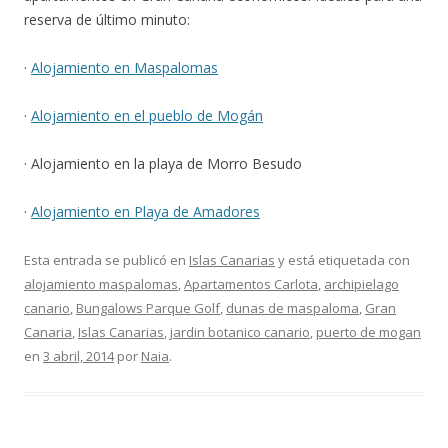
reserva de último minuto:
·
Alojamiento en Maspalomas
·
Alojamiento en el pueblo de Mogán
· Alojamiento en la playa de Morro Besudo
·
Alojamiento en Playa de Amadores
Esta entrada se publicó en
Islas Canarias
y está etiquetada con
alojamiento maspalomas
,
Apartamentos Carlota
,
archipielago
canario
,
Bungalows Parque Golf
,
dunas de maspaloma
,
Gran
Canaria
,
Islas Canarias
,
jardin botanico canario
,
puerto de mogan
en
3 abril, 2014
por
Naia
.