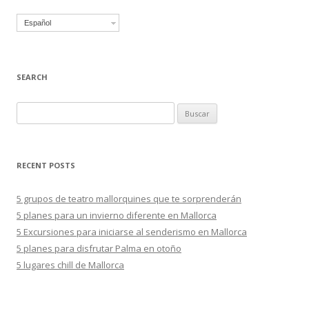
Español
SEARCH
B
u
s
c
RECENT POSTS
a
r
5 grupos de teatro mallorquines que te sorprenderán
:
5 planes para un invierno diferente en Mallorca
5 Excursiones para iniciarse al senderismo en Mallorca
5 planes para disfrutar Palma en otoño
5 lugares chill de Mallorca