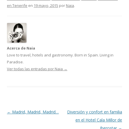
en Tenerife
en
19 mayo, 2015
por
Naia
.
Acerca de Naia
Love to travel, hotels and gastronomy. Born in Spain. Living in
Paradise.
Ver todas las entradas por Naia
→
Navegación
←
Madrid, Madrid, Madrid…
Diversión y confort en familia
de
en el Hotel Cala Millor de
entradas
Iberostar
→