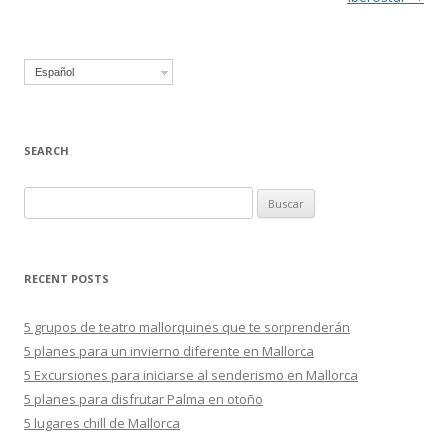
Español
SEARCH
B
u
s
c
RECENT POSTS
a
r
5 grupos de teatro mallorquines que te sorprenderán
:
5 planes para un invierno diferente en Mallorca
5 Excursiones para iniciarse al senderismo en Mallorca
5 planes para disfrutar Palma en otoño
5 lugares chill de Mallorca